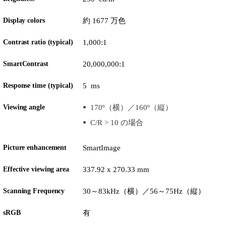
Display colors
約 1677 万色
Contrast ratio (typical)
1,000:1
SmartContrast
20,000,000:1
Response time (typical)
5 ms
Viewing angle
170º（横）／160º（縦）
C/R > 10 の場合
Picture enhancement
SmartImage
Effective viewing area
337.92 x 270.33 mm
Scanning Frequency
30～83kHz（横）／56～75Hz（縦）
sRGB
有