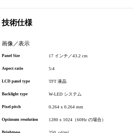
技術仕様
画像／表示
Panel Size
17 インチ／43.2 cm
Aspect ratio
5:4
LCD panel type
TFT 液晶
Backlight type
W-LED システム
Pixel pitch
0.264 x 0.264 mm
Optimum resolution
1280 x 1024（60Hz の場合）
Brightness
250 cd/m²