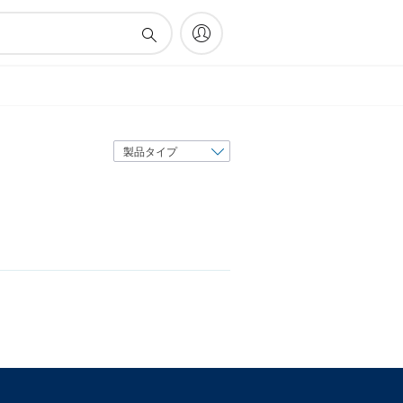
表
示
順
序