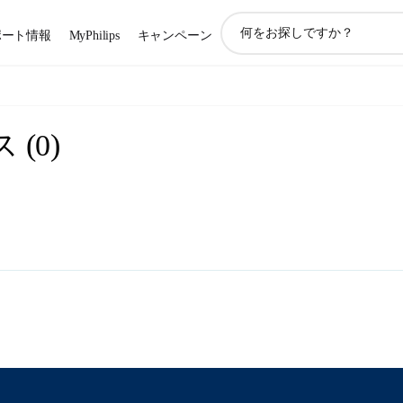
ア
ポート情報
MyPhilips
キャンペーン
イ
コ
ン
サ
ポ
ス
(
0
)
ー
ト
検
索