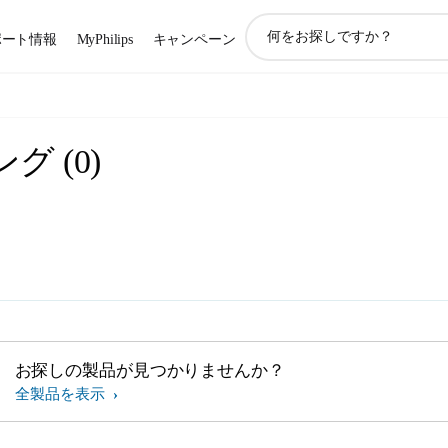
ア
ポート情報
MyPhilips
キャンペーン
イ
コ
ン
サ
ポ
ング
(
0
)
ー
ト
検
索
お探しの製品が見つかりませんか？
全製品を表示