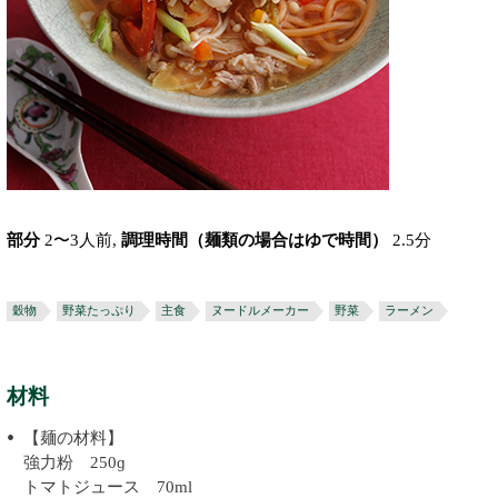
部分
2〜3人前,
調理時間（麺類の場合はゆで時間）
2.5分
穀物
野菜たっぷり
主食
ヌードルメーカー
野菜
ラーメン
材料
【麺の材料】
強力粉 250ɡ
トマトジュース 70ml