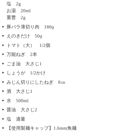
塩 2g
お湯 20ml
重曹 2g
豚バラ薄切り肉 180ɡ
えのきだけ 50ɡ
トマト（大） 1/2個
万能ねぎ 2本
ごま油 大さじ1
しょうが 1/2かけ
みじん切りにしたねぎ 8㎝
酒 大さじ1
水 500ml
醤油 大さじ2
塩 適量
【使用製麺キャップ】1.6mm角麺