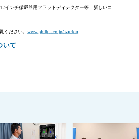
新型12インチ循環器用フラットディテクター等、新しいコ
覧ください。
www.philips.co.jp/azurion
ついて