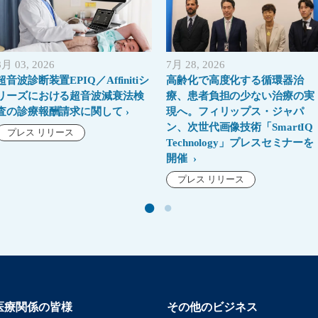
8月 03, 2026
7月 28, 2026
超音波診断装置EPIQ／Affinitiシ
高齢化で高度化する循環器治
リーズにおける超音波減衰法検
療、患者負担の少ない治療の実
査の診療報酬請求に関して
現へ。フィリップス・ジャパ
ン、次世代画像技術「SmartIQ
プレス リリース
Technology」プレスセミナーを
開催
プレス リリース
医療関係の皆様
その他のビジネス