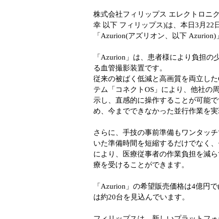
株式会社フィリップス エレクトロニク
幸 以下 フィリップス)は、本日3月2
「Azurion(アズリオン、以下 Azur
「Azurion」は、患者様により負
る血管撮影装置です。
従来の被ばく低減と高画質を両立したCl
テム「コネクトOS」により、他社の
示し、直感的に操作することが可能で
め、今までできなかった並行作業を
さらに、手技の事前準備もワンタッチ
いた準備時間を短縮するだけでなく、
により、医療従事者の作業負担を減ら
療を受けることができます。
「Azurion」の希望販売価格は4億
は約20台を見込んでいます。
フィリップスは、新しいプラットフォ