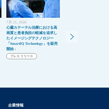
7月 21, 2026
5月 26, 2026
心臓カテーテル治療における高
超音波診断装置EPIQ Elite
画質と患者負担の軽減を追求し
Affinitiシリーズに最新世代
たイメージングテクノロジー
「Elevate Plus」誕生“よ
「SmartIQ Technology」を販売
よく、より上質に”
開始
プレス リリース
プレス リリース
企業情報