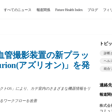
すべてのニュース
報道関係
Future Health Index
ブログ
フィ
トピ
血管撮影装置の新プラッ
診断
ヘル
rion(アズリオン)」を発
統合
連絡
クトOS」により、カテ室内のさまざまな機器情報をリ
報道関
るワークフローを改善
株式会
コミュ