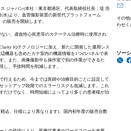
ス ジャパン(本社：東京都港区、代表取締役社長：堤 浩
2日(水)より、血管撮影装置の新世代プラットフォーム
その他
ion)」の販売を開始します。
わせく
担の少ない、虚血性心疾患等のカテーテル治療時に使用され
arity IQテクノロジーに加え、新たに開発した運用シス
ソーシ
周辺機器も含めたカテ室内の機器情報を1つのパネルで表
す。また、画像撮影中も操作室で別の作業ができるた
実現し、手技時間を削減します。
で行えるため、今までは医師や治療目的ごとに設定して
セットアップ段階でのエラーリスクも低減します。これ
すだけでなく、時間短縮によってより多くの患者様が治
円で(税込、仕様により異なります)、国内初年度の販売台数
ームの提供により、医療従事者のワークフローを改善