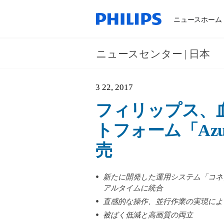
ニュースホーム
ニュースセンター | 日本
3 22, 2017
フィリップス、
トフォーム「Azu
売
新たに開発した運用システム「コネ
アルタイムに統合
直感的な操作、並行作業の実現によ
被ばく低減と高画質の両立